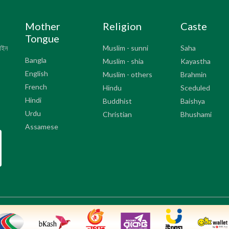
Mother
Religion
Caste
Tongue
সাইন
Muslim - sunni
Saha
Bangla
Muslim - shia
Kayastha
English
Muslim - others
Brahmin
French
Hindu
Sceduled
Hindi
Buddhist
Baishya
Urdu
Christian
Bhushami
Assamese