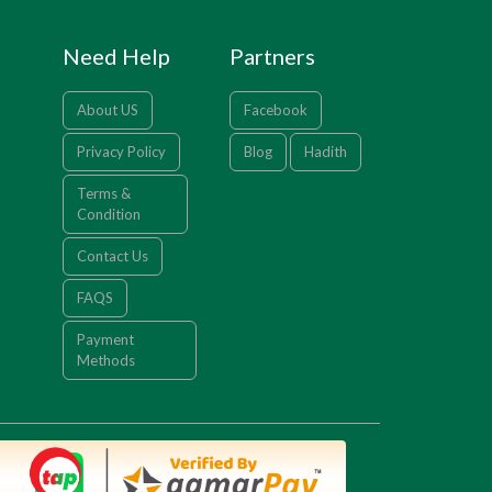
Need Help
Partners
About US
Facebook
Privacy Policy
Blog
Hadith
Terms &
Condition
Contact Us
FAQS
Payment
Methods