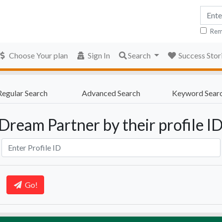
Rem
Choose Your plan
Sign In
Search
Success Stor
Regular Search
Advanced Search
Keyword Sear
Dream Partner by their profile I
Go!